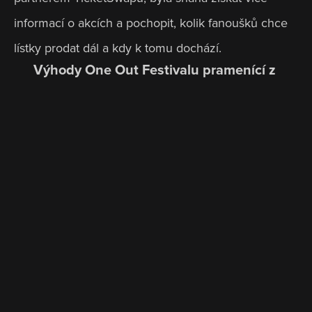
informací o akcích a pochopit, kolik fanoušků chce 
lístky prodat dál a kdy k tomu dochází.
Výhody One Out Festivalu pramenící z 
partnerství s TicketSwapem
Už žádný stres s žádostmi o možnost 
1
přeprodeje
Pozornost 10+ milionů uživatelů 
2
TicketSwapu
TicketSwap pro svůj marketing využívá 
3
digitální reklamy a také inspirativní texty na 
webu i v mobilní aplikaci