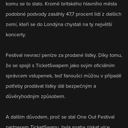
komu se to stalo. Kromě britského hlavního města 
podobné podvody zasáhly 47,7 procent lidí z dalších 
zemí, kteří se do Londýna chystali na ty největší 
koncerty. 
Festival nevrací peníze za prodané lístky. Díky tomu, 
že se spojil s TicketSwapem jako svým oficiálním 
správcem vstupenek, teď fanoušci můžou v případě 
potřeby prodávat lístky dál bezpečným a 
důvěryhodným způsobem. 
A dalším důvodem, proč se stal One Out Festival 
partnerem TicketSwapu, byla snaha získat více 