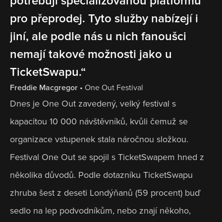
potřebují specializovanou platformu 
pro přeprodej. Tyto služby nabízejí i 
jiní, ale podle nás u nich fanoušci 
nemají takové možnosti jako u 
TicketSwapu.“
Freddie Macgregor
 • 
One Out Festival
Dnes je One Out zavedený, velký festival s 
kapacitou 10 000 návštěvníků, kvůli čemuž se 
organizace vstupenek stala náročnou složkou. 
Festival One Out se spojil s TicketSwapem hned z 
několika důvodů. Podle dotazníku TicketSwapu 
zhruba šest z deseti Londýňanů (59 procent) buď 
sedlo na lep podvodníkům, nebo znají někoho, 