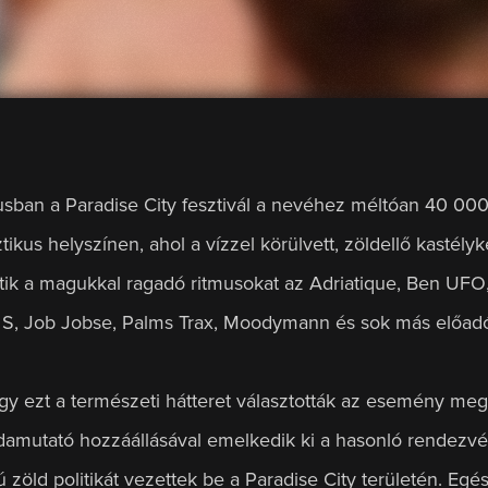
usban a Paradise City fesztivál a nevéhez méltóan 40 000
tikus helyszínen, ahol a vízzel körülvett, zöldellő kastély
tik a magukkal ragadó ritmusokat az Adriatique, Ben UFO,
S, Job Jobse, Palms Trax, Moodymann és sok más előadó 
gy ezt a természeti hátteret választották az esemény me
ldamutató hozzáállásával emelkedik ki a hasonló rendezvé
 zöld politikát vezettek be a Paradise City területén. Egé