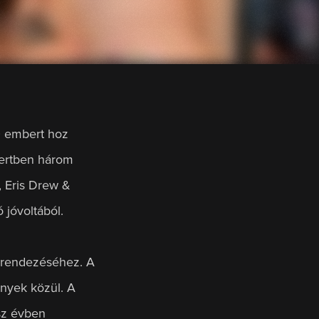
 embert hoz 
kertben három 
 Eris Drew & 
jóvoltából.
grendezéséhez. A 
nyek közül. A 
sz évben 